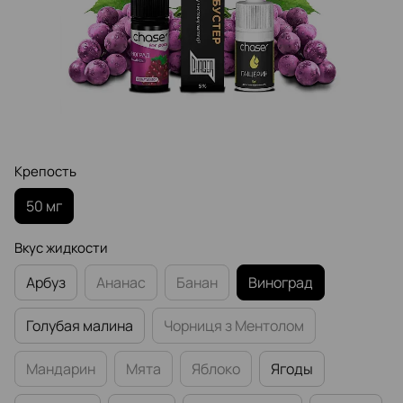
Крепость
50 мг
Вкус жидкости
Арбуз
Ананас
Банан
Виноград
Голубая малина
Чорниця з Ментолом
Мандарин
Мята
Яблоко
Ягоды