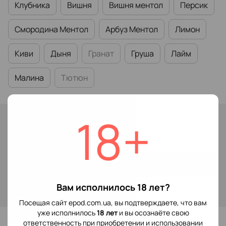
Клубника
Вишня
Вишня ментол
Персик
Смородина Ментол
Арбуз Ментол
Лимон
Киви
Дыня
Гранат
Груша
Лайм
Малина
Тютюн
18+
В наличии
149 грн
Купить
Вам исполнилось 18 лет?
Войти
для отображения накопительной скидки
%
Посещая сайт epod.com.ua, вы подтверждаете, что вам
уже исполнилось
18 лет
и вы осознаёте свою
В избранное
ответственность при приобретении и использовании