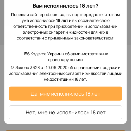
299 грн
Вам исполнилось 18 лет?
Посещая сайт epod.com.ua, вы подтверждаете, что вам
Сообщить, когда появится
уже исполнилось
18 лет
и вы осознаёте свою
ответственность при приобретении и использовании
электронных сигарет и жидкостей для них в
Войти
для отображения накопительной скидки
%
соответствии с применимым законодательством:
В избранное
156 Кодекса Украины об административных
правонарушениях
13 Закона 3628 от 10.06.2020 об ограничении продажи и
Отзывы
использования электронных сигарет и жидкостей лицами
не достигшими 18 лет.
Да, мне исполнилось 18 лет
Нет, мне не исполнилось 18 лет
Добавьте первый отзыв