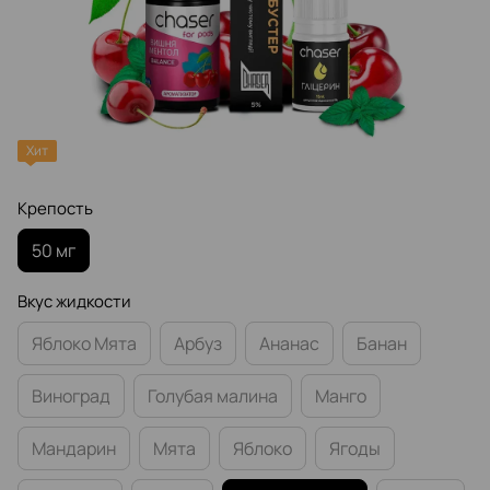
Хит
Крепость
50 мг
Вкус жидкости
Яблоко Мята
Арбуз
Ананас
Банан
Виноград
Голубая малина
Манго
Мандарин
Мята
Яблоко
Ягоды