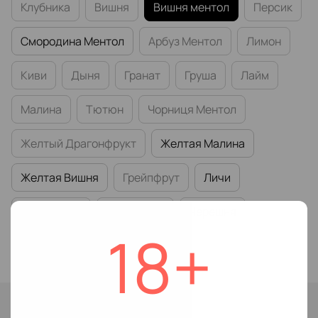
Клубника
Вишня
Вишня ментол
Персик
Смородина Ментол
Арбуз Ментол
Лимон
Киви
Дыня
Гранат
Груша
Лайм
Малина
Тютюн
Чорниця Ментол
Желтый Драгонфрукт
Желтая Малина
Желтая Вишня
Грейпфрут
Личи
Смородина
Земляника
Черешня
18+
Абрикос
Ледяная Малина
Нет в наличии