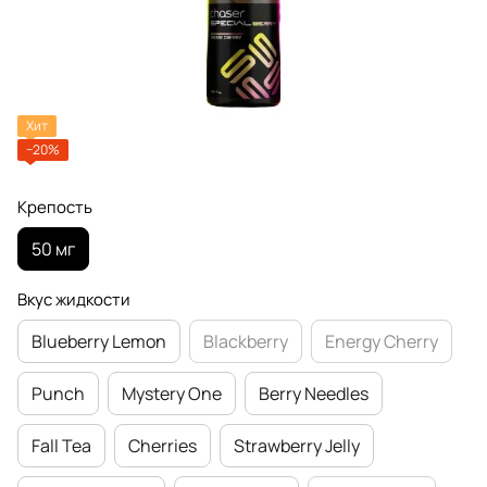
Хит
−20%
Крепость
50 мг
Вкус жидкости
Blueberry Lemon
Blackberry
Energy Cherry
Punch
Mystery One
Berry Needles
Fall Tea
Cherries
Strawberry Jelly