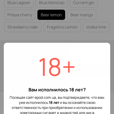
Blue Lagoon
Blue Morocao
Currant gin
Pitaya cherry
Beer lemon
Beer mango
Strawberry cider
Fragolino Lemon
Vodka lime
В наличии
18+
219 грн
349 грн
Купить
Войти
для отображения накопительной скидки
%
Вам исполнилось 18 лет?
Посещая сайт epod.com.ua, вы подтверждаете, что вам
В избранное
уже исполнилось
18 лет
и вы осознаёте свою
ответственность при приобретении и использовании
электронных сигарет и жидкостей для них в