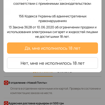
Отзывы
1
соответствии с применимым законодательством:
Дюканова Татьяна
14.05.2026 в 23:12
156 Кодекса Украины об административных
Пишу отзыв от души.товар заказывала несколько раз -все
правонарушениях
приходило просто идеально отличного
13 Закона 3628 от 10.06.2020 об ограничении продажи и
качества.ответственные продавцы,вернули деньги за
использования электронных сигарет и жидкостей лицами
почтовую ошибку.вежливое и ответственное отношение к
не достигшими 18 лет.
покупателям.рекомендую от чистого сердца
Ответить
Да, мне исполнилось 18 лет
Написать отзыв
Нет, мне не исполнилось 18 лет
Доставка
Оплата
В отделение «Новой Почты»
Оплата в отделении наличными или картой. Проверьте состояние и
комплектацию заказа на месте.
Адресная доставка курьером
от 500 грн