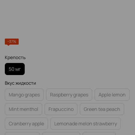
−37%
Крепость
50 мг
Вкус жидкости
Mango grapes
Raspberry grapes
Apple lemon
Mint menthol
Frapuccino
Green tea peach
Cranberry apple
Lemonade melon strawberry