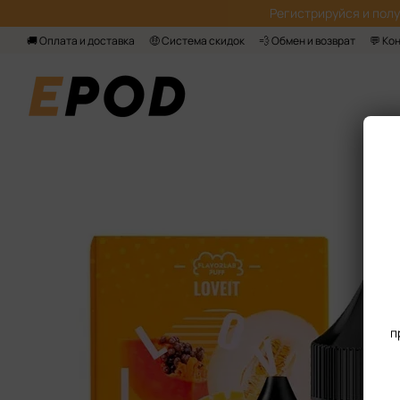
Перейти к основному контенту
Регистрируйся‌ и пол
🚚 Оплата и доставка
🤑 Система скидок
💨 Обмен и возврат
💬 Ко
п