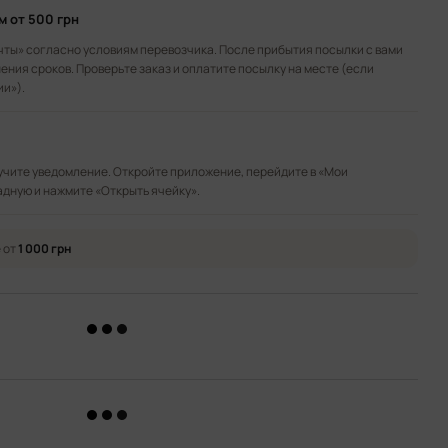
ом
от 500 грн
чты» согласно условиям перевозчика. После прибытия посылки с вами
ения сроков. Проверьте заказ и оплатите посылку на месте (если
ии»).
лучите уведомление. Откройте приложение, перейдите в «Мои
адную и нажмите «Открыть ячейку».
 от
1 000 грн