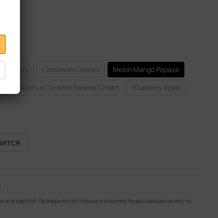
ry Cherry
Cinnamon Cookies
Melon Mango Papaya
y
Hazelnut Caramel Banana Cream
Blueberry Apple
вится
»
 или картой. Проверьте состояние и комплектацию заказа на месте.