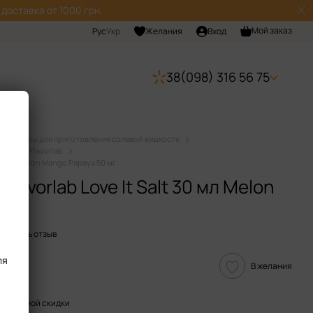
доставка от 1000 грн.
Мой заказ
Рус
Укр
Желания
Вход
38(098) 316 56 75
Наборы для приготовления солевой жидкости
дкости Flavorlab
 30 мл Melon Mango Papaya 50 мг
lavorlab Love It Salt 30 мл Melon
 мг
ставить отзыв
ля
В желания
пительной скидки