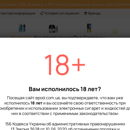
учи скидку 2% на заказ, и 5% на все следующие заказы. Бесплатная 
нтактная информация
📋 Условия соглашения
😎 Бренды
Жидкость
Комплектующие
Под Системы
18+
Главная
📙 Каталог
Жидкость
Наборы для приготовления солевой жи
Набор Жидкости Flavorlab Love It Salt
Набор Жидкости F
Mango Papaya 50
Вам исполнилось 18 лет?
Нет в наличии
Артикул: 15009
О
Посещая сайт epod.com.ua, вы подтверждаете, что вам уже
исполнилось
18 лет
и вы осознаёте свою ответственность при
299 грн
риобретении и использовании электронных сигарет и жидкостей д
них в соответствии с применимым законодательством:
156 Кодекса Украины об административных правонарушениях
%
Войти
для отображения нако
13 Закона 3628 от 10.06.2020 об ограничении продажи и