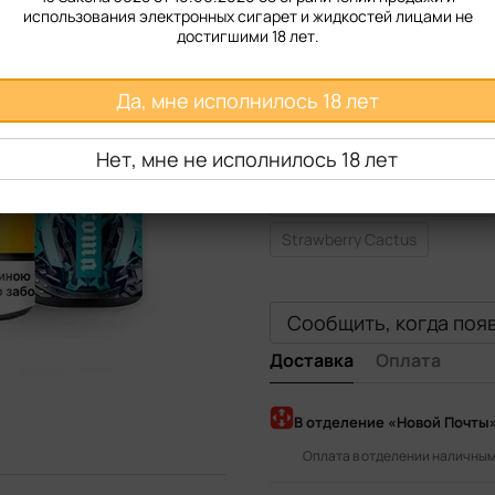
использования электронных сигарет и жидкостей лицами не
Крепость
достигшими 18 лет.
50 мг
25 мг
Да, мне исполнилось 18 лет
Вкус жидкости
Нет, мне не исполнилось 18 лет
Cherry Strawberry
Blueber
Watermelon Strawberry Cherr
Strawberry Cactus
Сообщить, когда поя
Доставка
Оплата
В отделение «Новой Почты
Оплата в отделении наличными