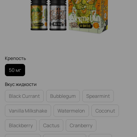
Крепость
50 мг
Вкус жидкости
Black Currant
Bubblegum
Spearmint
Vanilla Milkshake
Watermelon
Coconut
Blackberry
Cactus
Cranberry