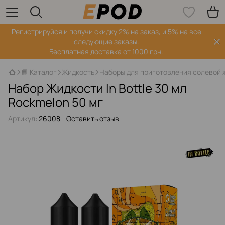
Регистрируйся‌ и получи скидку 2% на заказ, и 5% на все
следующие заказы.
Бесплатная доставка от 1000 грн.
📙 Каталог
Жидкость
Наборы для приготовления солевой 
Набор Жидкости In Bottle 30 мл
Rockmelon 50 мг
Артикул:
26008
Оставить отзыв