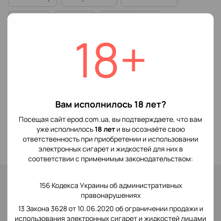
Asia Tea
Orange
Pomegranate
18+
Cherry Juice
Rockmelon
Sweet Rice
Mulberry
Eclipse
Dubacco
Makapuno
Tangerine
Lemongrass
Corn
Basilade
Вам исполнилось 18 лет?
Guava
Feijoa
Pomelo
Vanilla Ice Cream
Посещая сайт epod.com.ua, вы подтверждаете, что вам
уже исполнилось
18 лет
и вы осознаёте свою
Strawberry Milkshake
ответственность при приобретении и использовании
электронных сигарет и жидкостей для них в
соответствии с применимым законодательством:
Нет в наличии
156 Кодекса Украины об административных
349 грн
правонарушениях
13 Закона 3628 от 10.06.2020 об ограничении продажи и
использования электронных сигарет и жидкостей лицами