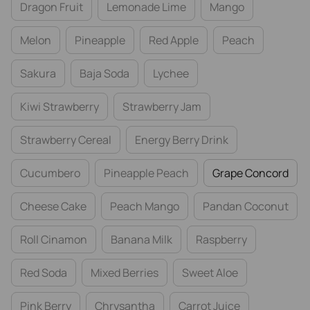
Dragon Fruit
Lemonade Lime
Mango
Melon
Pineapple
Red Apple
Peach
Sakura
Baja Soda
Lychee
Kiwi Strawberry
Strawberry Jam
Strawberry Cereal
Energy Berry Drink
Cucumbero
Pineapple Peach
Grape Concord
Cheese Cake
Peach Mango
Pandan Coconut
Roll Cinamon
Banana Milk
Raspberry
Red Soda
Mixed Berries
Sweet Aloe
Pink Berry
Chrysantha
Carrot Juice