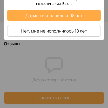
Сообщить, когда появится
не достигшими 18 лет.
Войти
для отображения накопительной скидки
%
Да, мне исполнилось 18 лет
В избранное
Нет, мне не исполнилось 18 лет
Отзывы
Добавьте первый отзыв
Написать отзыв