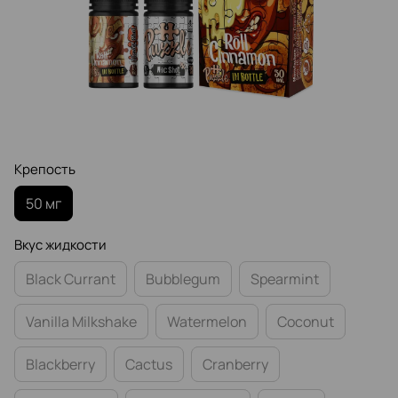
Крепость
50 мг
Вкус жидкости
Black Currant
Bubblegum
Spearmint
Vanilla Milkshake
Watermelon
Coconut
Blackberry
Cactus
Cranberry