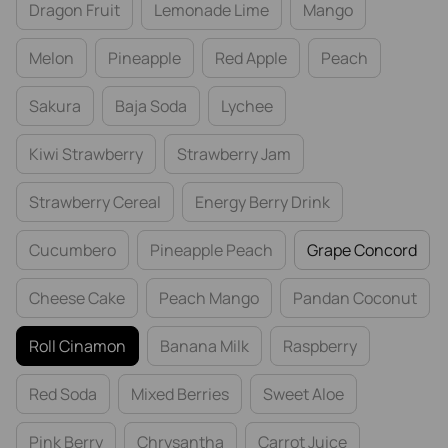
Dragon Fruit
Lemonade Lime
Mango
Melon
Pineapple
Red Apple
Peach
Sakura
Baja Soda
Lychee
Kiwi Strawberry
Strawberry Jam
Strawberry Cereal
Energy Berry Drink
Cucumbero
Pineapple Peach
Grape Concord
Cheese Cake
Peach Mango
Pandan Coconut
Roll Cinamon
Banana Milk
Raspberry
Red Soda
Mixed Berries
Sweet Aloe
Pink Berry
Chrysantha
Carrot Juice