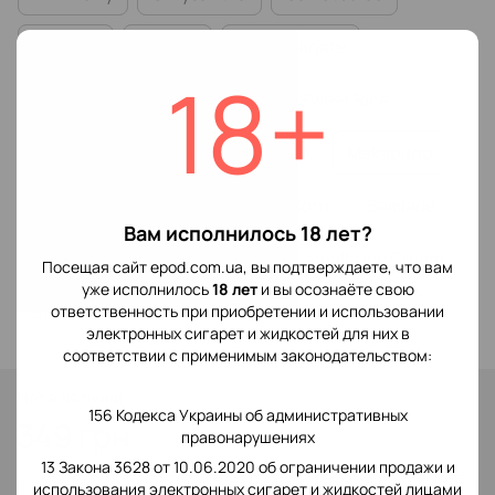
Asia Tea
Orange
Pomegranate
18+
Cherry Juice
Rockmelon
Sweet Rice
Mulberry
Eclipse
Dubacco
Makapuno
Tangerine
Lemongrass
Corn
Basilade
Вам исполнилось 18 лет?
Guava
Feijoa
Pomelo
Vanilla Ice Cream
Посещая сайт epod.com.ua, вы подтверждаете, что вам
уже исполнилось
18 лет
и вы осознаёте свою
Strawberry Milkshake
ответственность при приобретении и использовании
электронных сигарет и жидкостей для них в
соответствии с применимым законодательством:
Нет в наличии
156 Кодекса Украины об административных
349 грн
правонарушениях
13 Закона 3628 от 10.06.2020 об ограничении продажи и
использования электронных сигарет и жидкостей лицами