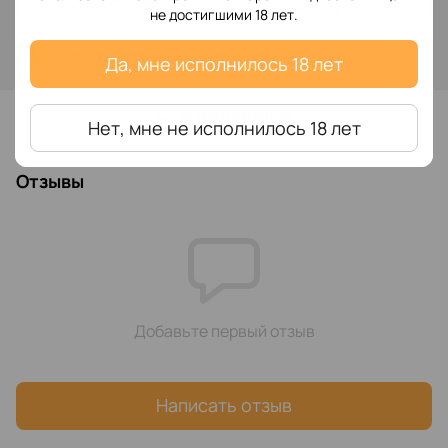
Сообщить, когда появится
не достигшими 18 лет.
Войти
для отображения накопительной скидки
%
Да, мне исполнилось 18 лет
В избранное
Нет, мне не исполнилось 18 лет
Отзывы
Добавьте первый отзыв
Написать отзыв