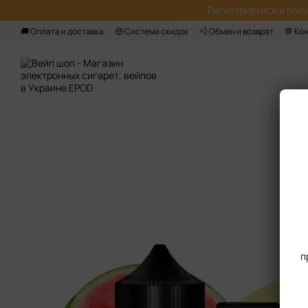
Перейти к основному контенту
Регистрируйся‌ и пол
🚚 Оплата и доставка
🤑 Система скидок
💨 Обмен и возврат
💬 Ко
п