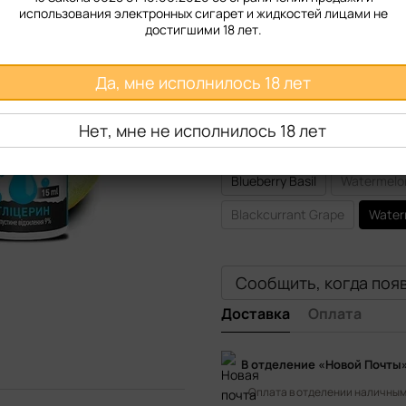
Крепость
использования электронных сигарет и жидкостей лицами не
достигшими 18 лет.
50 мг
Да, мне исполнилось 18 лет
Вкус жидкости
Spearmint
Berry Mint
Нет, мне не исполнилось 18 лет
Double Raspberry
Double 
Blueberry Basil
Watermelo
Blackcurrant Grape
Water
Сообщить, когда поя
Доставка
Оплата
В отделение «Новой Почты
Оплата в отделении наличными