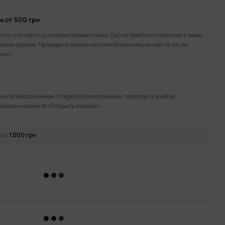
ом
от 500 грн
чты» согласно условиям перевозчика. После прибытия посылки с вами
ения сроков. Проверьте заказ и оплатите посылку на месте (если
ии»).
лучите уведомление. Откройте приложение, перейдите в «Мои
адную и нажмите «Открыть ячейку».
 от
1 000 грн