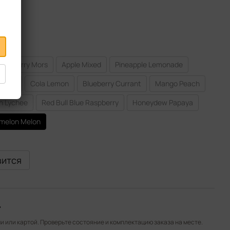
Cranberry Mors
Apple Mixed
Pineapple Lemonade
Grape
Cola Lemon
Blueberry Currant
Mango Peach
n Lychee
Red Bull Blue Raspberry
Honeydew Papaya
melon Melon
вится
»
 или картой. Проверьте состояние и комплектацию заказа на месте.