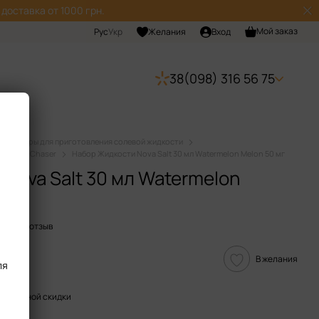
доставка от 1000 грн.
Мой заказ
Рус
Укр
Желания
Вход
38(098) 316 56 75
Наборы для приготовления солевой жидкости
идкости Chaser
Набор Жидкости Nova Salt 30 мл Watermelon Melon 50 мг
Nova Salt 30 мл Watermelon
тавить отзыв
В желания
ля
пительной скидки