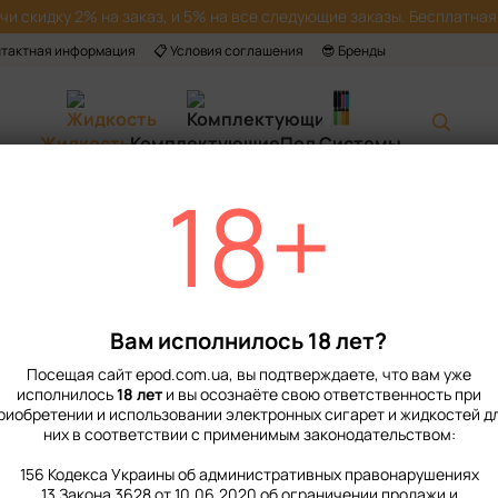
учи скидку 2% на заказ, и 5% на все следующие заказы. Бесплатная 
нтактная информация
📋 Условия соглашения
😎 Бренды
Жидкость
Комплектующие
Под Системы
18+
Главная
📙 Каталог
Жидкость
Наборы для приготовления солевой ж
Набор Жидкости 
Melon 50 мг
Вам исполнилось 18 лет?
Нет в наличии
Артикул: 4015
Ос
Посещая сайт epod.com.ua, вы подтверждаете, что вам уже
239 грн
исполнилось
18 лет
и вы осознаёте свою ответственность при
риобретении и использовании электронных сигарет и жидкостей д
них в соответствии с применимым законодательством:
%
Войти
для отображения нако
156 Кодекса Украины об административных правонарушениях
13 Закона 3628 от 10.06.2020 об ограничении продажи и