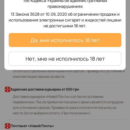
156 Кодекса Украины об административных
правонарушениях
Добавьте первый отзыв
13 Закона 3628 от 10.06.2020 об ограничении продажи и
использования электронных сигарет и жидкостей лицами
не достигшими 18 лет.
Написать отзыв
Да, мне исполнилось 18 лет
Доставка
Оплата
Нет, мне не исполнилось 18 лет
В отделение «Новой Почты»
Оплата в отделении наличными или картой. Проверьте состояние и
комплектацию заказа на месте.
Адресная доставка курьером
от 500 грн
Доставка курьером «Новой Почты» согласно условиям
перевозчика. После прибытия посылки с вами свяжется сотрудник
для уточнения сроков. Проверьте заказ и оплатите посылку на
месте (если выбрали оплату «При получении»).
Почтомат «Новой Почты»