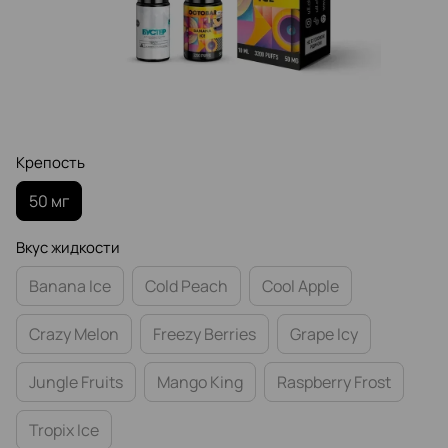
Крепость
50 мг
Вкус жидкости
Banana Ice
Cold Peach
Cool Apple
Crazy Melon
Freezу Berries
Grape Icy
Jungle Fruits
Mango King
Raspberry Frost
Tropix Ice