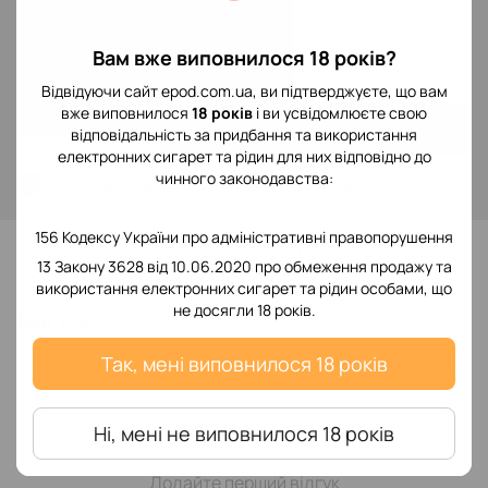
В наявності
299 грн
Вам вже виповнилося 18 років?
Відвідуючи сайт epod.com.ua, ви підтверджуєте, що вам
вже виповнилося
18 років
і ви усвідомлюєте свою
Купити
відповідальність за придбання та використання
електронних сигарет та рідин для них відповідно до
чинного законодавства:
Увійти
для відображення накопичувальної знижки
%
156 Кодексу України про адміністративні правопорушення
До обраного
13 Закону 3628 від 10.06.2020 про обмеження продажу та
використання електронних сигарет та рідин особами, що
не досягли 18 років.
Відгуки
Так, мені виповнилося 18 років
Ні, мені не виповнилося 18 років
Додайте перший відгук