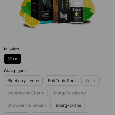
Міцність
50 мг
Смак рідини
Blueberry Lemon
Bali Triple Shot
Mojito
Watermelon Cherry
Energy Raspberry
Strawberry Blueberry
Energy Grape