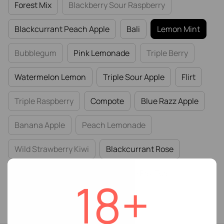
Forest Mix
Blackberry Sour Raspberry
Blackcurrant Peach Apple
Bali
Lemon Mint
Bubblegum
Pink Lemonade
Triple Berry
Watermelon Lemon
Triple Sour Apple
Flirt
Triple Raspberry
Compote
Blue Razz Apple
Banana Apple
Peach Lemonade
Wild Strawberry Kiwi
Blackcurrant Rose
Wild Strawberry Mint
Jasmine Raz Tea
18+
Lemon Basil