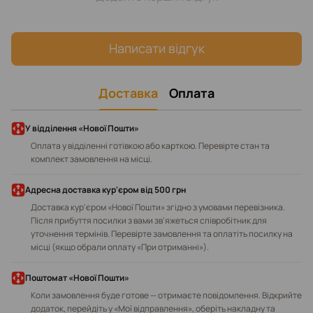
Написати відгук
Доставка
Оплата
У відділення «Нової Пошти»
Оплата у відділенні готівкою або карткою. Перевірте стан та
комплект замовлення на місці.
Адресна доставка кур'єром від 500 грн
Доставка кур'єром «Нової Пошти» згідно з умовами перевізника.
Після прибуття посилки з вами зв'яжеться співробітник для
уточнення термінів. Перевірте замовлення та оплатіть посилку на
місці (якщо обрали оплату «При отриманні»).
Поштомат «Нової Пошти»
Коли замовлення буде готове — отримаєте повідомлення. Відкрийте
додаток, перейдіть у «Мої відправлення», оберіть накладну та