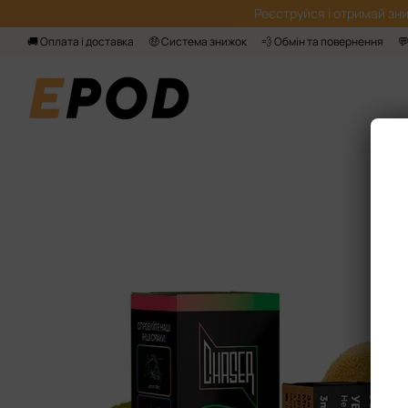
Перейти до основного контенту
Реєструйся і отримай зни
🚚 Оплата і доставка
🤑 Система знижок
💨 Обмін та повернення
