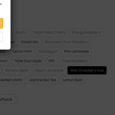
и
e Shot
Mojito
Watermelon Cherry
Energy Raspberry
gy Grape
Forest Mix
Blackberry Sour Raspberry
Bali
Lemon Mint
Bubblegum
Pink Lemonade
emon
Triple Sour Apple
Flirt
Triple Raspberry
Banana Apple
Peach Lemonade
Wild Strawberry Kiwi
rawberry Mint
Jasmine Raz Tea
Lemon Basil
виться