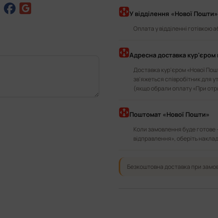
У відділення «Нової Пошти»
Оплата у відділенні готівкою 
Адресна доставка кур'єром 
Доставка кур'єром «Нової Пошт
зв'яжеться співробітник для у
(якщо обрали оплату «При отр
Поштомат «Нової Пошти»
Коли замовлення буде готове 
відправлення», оберіть наклад
Безкоштовна доставка при замов