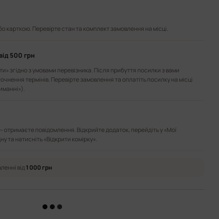
або карткою. Перевірте стан та комплект замовлення на місці.
від 500 грн
и» згідно з умовами перевізника. Після прибуття посилки з вами
точнення термінів. Перевірте замовлення та оплатіть посилку на місці
иманні»).
— отримаєте повідомлення. Відкрийте додаток, перейдіть у «Мої
ну та натисніть «Відкрити комірку».
ленні від
1 000 грн