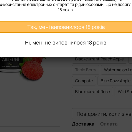
Міцність
використання електронних сигарет та рідин особами, що не досягл
18 років.
50 мг
Так, мені виповнилося 18 років
Смак рідини
Blueberry Lemon
Bali Tripl
Ні, мені не виповнилося 18 років
Strawberry Blueberry
Ener
Blackcurrant Peach Apple
Triple Berry
Watermelon L
Compote
Blue Razz Apple
Blackcurrant Rose
Wild St
Повідомити, коли з'я
Доставка
Оплата