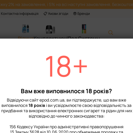
жку 2% на замовлення, і 5% на всі наступні замовлення. Безкоштов
 Контактна інформація
📋 Умови згоди
😎 Бренди
Рідина
Комплектуючі
Под Системы
18+
Головна
📙 Каталог
Рідина
Набори для приготування сольової рі
Набір Рідини Cha
Strawberry Kiwi 5
Вам вже виповнилося 18 років?
Немає в наявності
Артикул: 3006
Відвідуючи сайт epod.com.ua, ви підтверджуєте, що вам вже
299 грн
виповнилося
18 років
і ви усвідомлюєте свою відповідальність за
придбання та використання електронних сигарет та рідин для них
відповідно до чинного законодавства:
%
Увійти
для відображення нак
156 Кодексу України про адміністративні правопорушення
13 Закону 3628 від 10.06.2020 про обмеження продажу та