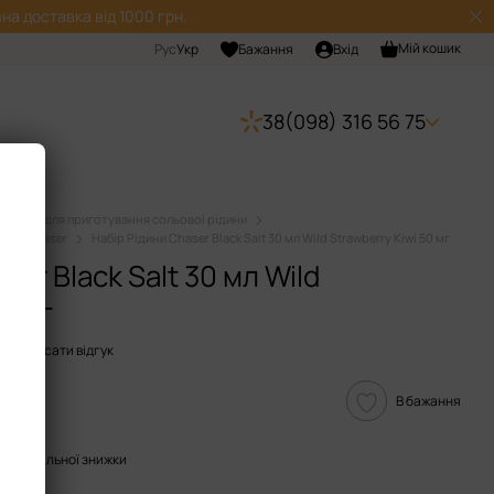
на доставка від 1000 грн.
Мій кошик
Рус
Укр
Бажання
Вхід
38(098) 316 56 75
Набори для приготування сольової рідини
дини Chaser
Набір Рідини Chaser Black Salt 30 мл Wild Strawberry Kiwi 50 мг
ser Black Salt 30 мл Wild
0 мг
Написати відгук
В бажання
опичувальної знижки