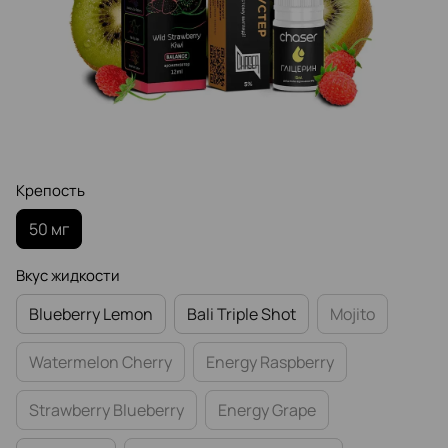
Крепость
50 мг
Вкус жидкости
Blueberry Lemon
Bali Triple Shot
Mojito
Watermelon Cherry
Energy Raspberry
Strawberry Blueberry
Energy Grape