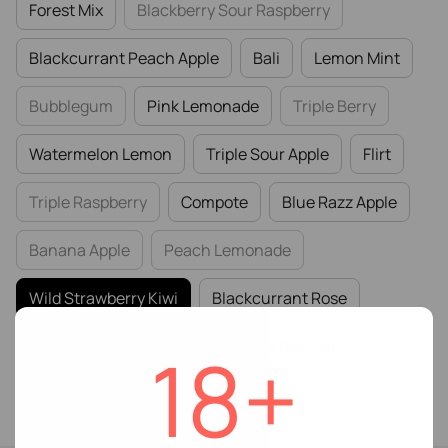
Forest Mix
Blackberry Sour Raspberry
Blackcurrant Peach Apple
Bali
Lemon Mint
Bubblegum
Pink Lemonade
Triple Berry
Watermelon Lemon
Triple Sour Apple
Flirt
Triple Raspberry
Compote
Blue Razz Apple
Banana Apple
Peach Lemonade
Wild Strawberry Kiwi
Blackcurrant Rose
Wild Strawberry Mint
Jasmine Raz Tea
18+
Lemon Basil