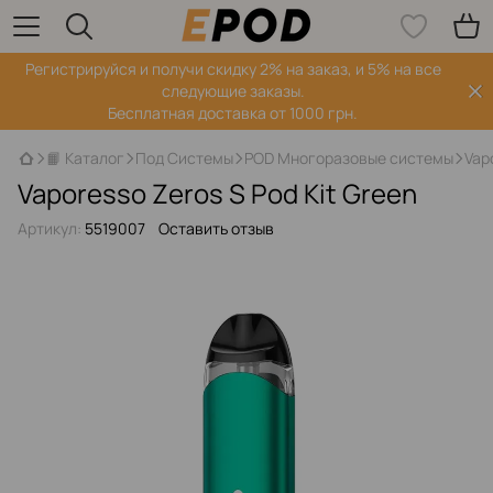
Регистрируйся‌ и получи скидку 2% на заказ, и 5% на все
следующие заказы.
Бесплатная доставка от 1000 грн.
📙 Каталог
Под Системы
POD Многоразовые системы
Vap
Vaporesso Zeros S Pod Kit Green
Артикул:
5519007
Оставить отзыв