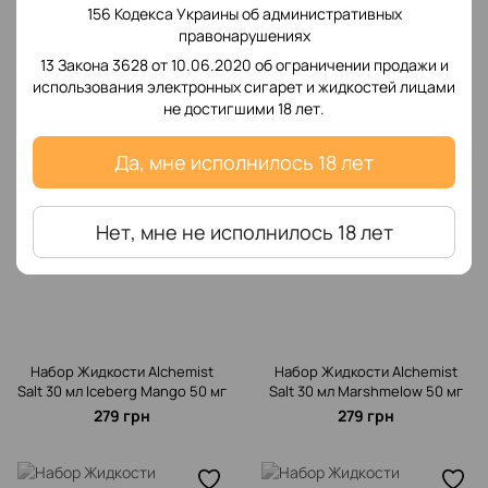
279 грн
279 грн
156 Кодекса Украины об административных
правонарушениях
13 Закона 3628 от 10.06.2020 об ограничении продажи и
использования электронных сигарет и жидкостей лицами
не достигшими 18 лет.
Да, мне исполнилось 18 лет
Нет, мне не исполнилось 18 лет
Набор Жидкости Alchemist
Набор Жидкости Alchemist
Salt 30 мл Iceberg Mango 50 мг
Salt 30 мл Marshmelow 50 мг
279 грн
279 грн