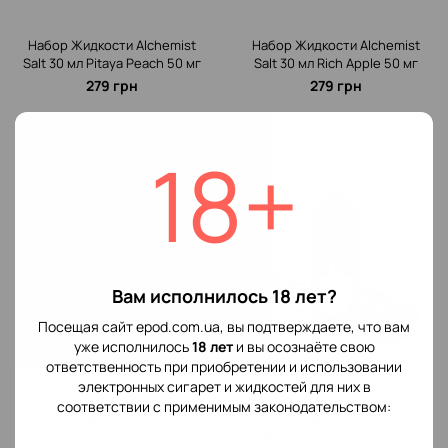
Набор Жидкости Alchemist
Набор Жидкости Alchemist
Salt 30 мл Pitaya Peach 50 мг
Salt 30 мл Rich Apple 50 мг
279 грн
279 грн
18+
Вам исполнилось 18 лет?
Посещая сайт epod.com.ua, вы подтверждаете, что вам
уже исполнилось
18 лет
и вы осознаёте свою
ответственность при приобретении и использовании
электронных сигарет и жидкостей для них в
соответствии с применимым законодательством:
Набор Жидкости Alchemist
Набор Жидкости Alchemist
Salt 30 мл Frappuccino 50 мг
Salt 30 мл Grapefruit 50 мг