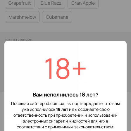
Grapefruit
Blue Razz
Cran Apple
Marshmelow
Cubanana
Нет в наличии
279 грн
18+
Сообщить, когда появится
Войти
для отображения накопительной скидки
%
Вам исполнилось 18 лет?
В избранное
Посещая сайт epod.com.ua, вы подтверждаете, что вам
уже исполнилось
18 лет
и вы осознаёте свою
ответственность при приобретении и использовании
Отзывы
электронных сигарет и жидкостей для них в
соответствии с применимым законодательством: