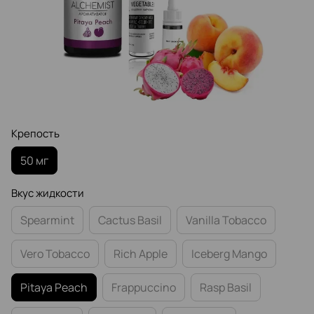
Крепость
50 мг
Вкус жидкости
Spearmint
Cactus Basil
Vanilla Tobacco
Vero Tobacco
Rich Apple
Iceberg Mango
Pitaya Peach
Frappuccino
Rasp Basil