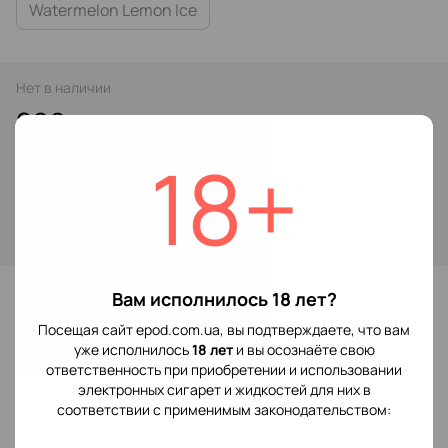
Watermelon Lemon Ice
Нет в наличии
299 грн
18+
Сообщить, когда появится
Войти
для отображения накопительной скидки
%
В избранное
Вам исполнилось 18 лет?
Посещая сайт epod.com.ua, вы подтверждаете, что вам
уже исполнилось
18 лет
и вы осознаёте свою
Отзывы
ответственность при приобретении и использовании
электронных сигарет и жидкостей для них в
соответствии с применимым законодательством: