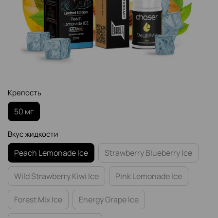
Крепость
50 мг
Вкус жидкости
Peach Lemonade Ice
Strawberry Blueberry Ice
Wild Strawberry Kiwi Ice
Pink Lemonade Ice
Forest Mix Ice
Energy Grape Ice