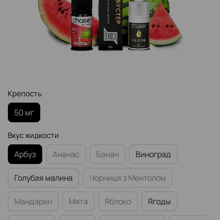
Крепость
50 мг
Вкус жидкости
Арбуз
Ананас
Банан
Виноград
Голубая малина
Чорниця з Ментолом
Мандарин
Мята
Яблоко
Ягоды