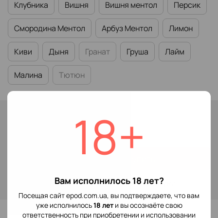
Клубника
Вишня
Вишня ментол
Персик
Смородина Ментол
Арбуз Ментол
Лимон
Киви
Дыня
Гранат
Груша
Лайм
Малина
Тютюн
18+
В наличии
149 грн
Купить
Вам исполнилось 18 лет?
Войти
для отображения накопительной скидки
%
Посещая сайт epod.com.ua, вы подтверждаете, что вам
уже исполнилось
18 лет
и вы осознаёте свою
В избранное
ответственность при приобретении и использовании