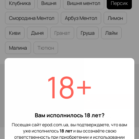
Клубника
Вишня
Вишня ментол
Персик
Смородина Ментол
Арбуз Ментол
Лимон
Киви
Дыня
Гранат
Груша
Лайм
Малина
Тютюн
18+
В наличии
149 грн
Купить
Вам исполнилось 18 лет?
Войти
для отображения накопительной скидки
%
Посещая сайт epod.com.ua, вы подтверждаете, что вам
уже исполнилось
18 лет
и вы осознаёте свою
В избранное
ответственность при приобретении и использовании