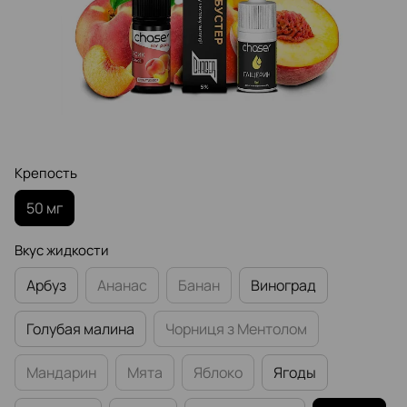
Крепость
50 мг
Вкус жидкости
Арбуз
Ананас
Банан
Виноград
Голубая малина
Чорниця з Ментолом
Мандарин
Мята
Яблоко
Ягоды