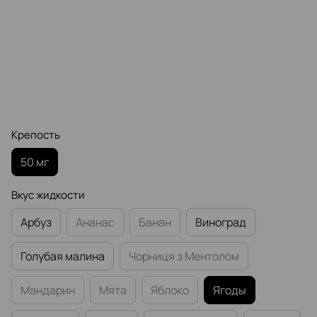
Крепость
50 мг
Вкус жидкости
Арбуз
Ананас
Банан
Виноград
Голубая малина
Чорниця з Ментолом
Мандарин
Мята
Яблоко
Ягоды