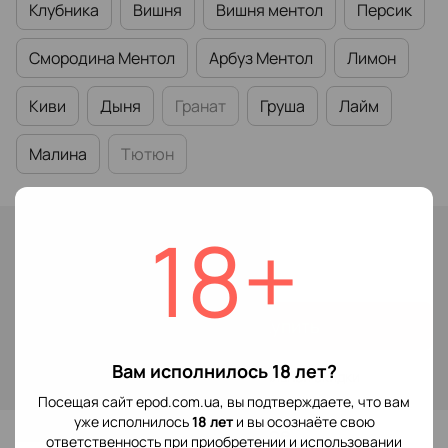
Клубника
Вишня
Вишня ментол
Персик
Смородина Ментол
Арбуз Ментол
Лимон
Киви
Дыня
Гранат
Груша
Лайм
Малина
Тютюн
18+
В наличии
149 грн
Купить
Вам исполнилось 18 лет?
Войти
для отображения накопительной скидки
%
Посещая сайт epod.com.ua, вы подтверждаете, что вам
уже исполнилось
18 лет
и вы осознаёте свою
В избранное
ответственность при приобретении и использовании