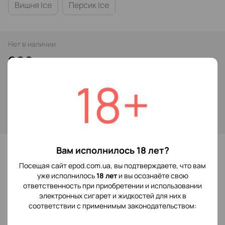
Вишня Ice
Персик Ice
Нет в наличии
299 грн
18+
Сообщить, когда появится
Войти
для отображения накопительной скидки
%
В избранное
Вам исполнилось 18 лет?
Посещая сайт epod.com.ua, вы подтверждаете, что вам
уже исполнилось
18 лет
и вы осознаёте свою
Отзывы
ответственность при приобретении и использовании
электронных сигарет и жидкостей для них в
соответствии с применимым законодательством: