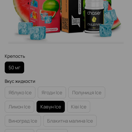
Крепость
50 мг
Вкус жидкости
Яблуко Ice
Ягоди Ice
Полуниця Ice
Лимон Ice
Кавун Ice
Ківі Ice
Виноград Ice
Блакитна малина Ice