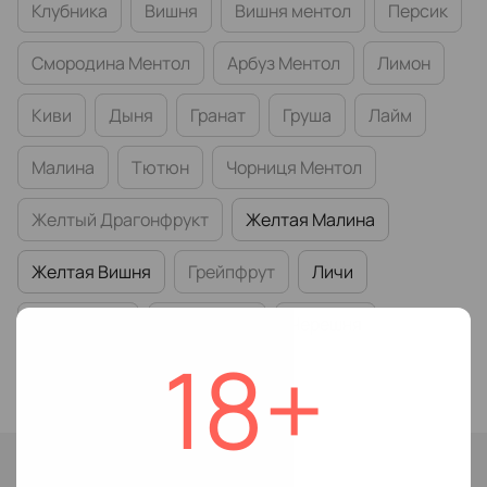
Клубника
Вишня
Вишня ментол
Персик
Смородина Ментол
Арбуз Ментол
Лимон
Киви
Дыня
Гранат
Груша
Лайм
Малина
Тютюн
Чорниця Ментол
Желтый Драгонфрукт
Желтая Малина
Желтая Вишня
Грейпфрут
Личи
Смородина
Земляника
Черешня
18+
Абрикос
Ледяная Малина
Нет в наличии