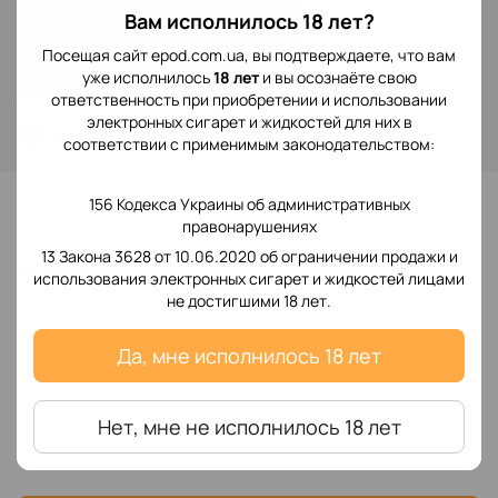
299 грн
Вам исполнилось 18 лет?
Посещая сайт epod.com.ua, вы подтверждаете, что вам
Сообщить, когда появится
уже исполнилось
18 лет
и вы осознаёте свою
ответственность при приобретении и использовании
электронных сигарет и жидкостей для них в
Войти
для отображения накопительной скидки
%
соответствии с применимым законодательством:
В избранное
156 Кодекса Украины об административных
правонарушениях
13 Закона 3628 от 10.06.2020 об ограничении продажи и
Отзывы
использования электронных сигарет и жидкостей лицами
не достигшими 18 лет.
Да, мне исполнилось 18 лет
Нет, мне не исполнилось 18 лет
Добавьте первый отзыв