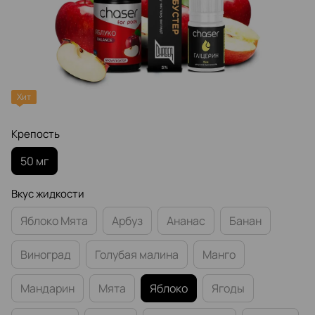
Хит
Крепость
50 мг
Вкус жидкости
Яблоко Мята
Арбуз
Ананас
Банан
Виноград
Голубая малина
Манго
Мандарин
Мята
Яблоко
Ягоды