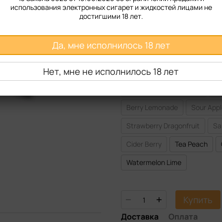
использования электронных сигарет и жидкостей лицами не
Крепость
достигшими 18 лет.
50 мг
Да, мне исполнилось 18 лет
Вкус жидкости
Нет, мне не исполнилось 18 лет
Hibiscus Blue Raz
Vitamin
Kiwi Passion fruit Guava
En
Berry Lemonade
Sour App
Strawberry Dragonfruit
Sa
Cider Berry
Tea Peach
Watermelon Lime
Купить
Доставка
Оплата