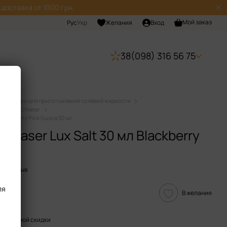
доставка от 1000 грн.
Мой заказ
Рус
Укр
Желания
Вход
38(098) 316 56 75
Наборы для приготовления солевой жидкости
идкости Chaser
Blackberry Pink Guava 50 мг
haser Lux Salt 30 мл Blackberry
ить отзыв
ля
В желания
пительной скидки