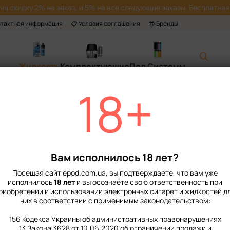
учи скидку 2% на заказ, и 5% на все следующие заказы. Бесплатная 
нтактная информация
📋 Условия соглашения
😎 Бренды
Жидкость
Комплектующие
Под Системы
18+
Главная
📙 Каталог
Жидкость
Наборы для приготовления солевой ж
Набор Жидкости Chaser Lux Salt 30 мл 
Набор Жидкости C
Pink Guava 50 мг
Вам исполнилось 18 лет?
В наличии
Артикул: 2022
Остав
Посещая сайт epod.com.ua, вы подтверждаете, что вам уже
исполнилось
18 лет
и вы осознаёте свою ответственность при
349 грн
риобретении и использовании электронных сигарет и жидкостей д
них в соответствии с применимым законодательством:
156 Кодекса Украины об административных правонарушениях
%
Войти
для отображения нако
13 Закона 3628 от 10.06.2020 об ограничении продажи и