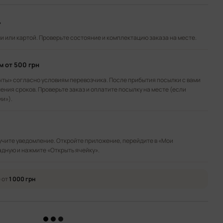
»
 или картой. Проверьте состояние и комплектацию заказа на месте.
ом
от 500 грн
чты» согласно условиям перевозчика. После прибытия посылки с вами
ения сроков. Проверьте заказ и оплатите посылку на месте (если
ии»).
лучите уведомление. Откройте приложение, перейдите в «Мои
адную и нажмите «Открыть ячейку».
 от
1 000 грн