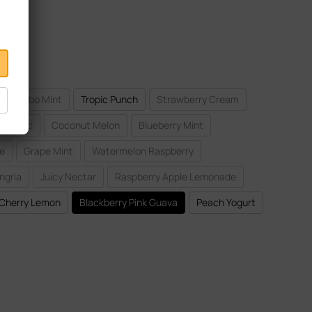
Turbo Mint
Tropic Punch
Strawberry Cream
ergetic
Coconut Melon
Blueberry Mint
le
Grape Mint
Watermelon Raspberry
ngria
Juicy Nectar
Raspberry Apple Lemonade
Cherry Lemon
Blackberry Pink Guava
Peach Yogurt