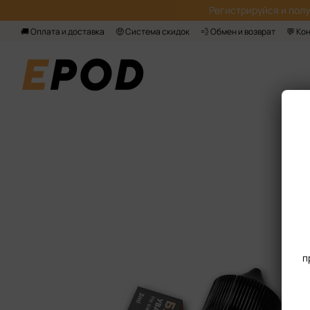
Перейти к основному контенту
Регистрируйся‌ и пол
🚚 Оплата и доставка
🤑 Система скидок
💨 Обмен и возврат
💬 Ко
п