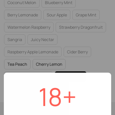
Coconut Melon
Blueberry Mint
Berry Lemonade
Sour Apple
Grape Mint
Watermelon Raspberry
Strawberry Dragonfruit
Sangria
Juicy Nectar
Raspberry Apple Lemonade
Cider Berry
Tea Peach
Cherry Lemon
Blackberry Pink Guava
Peach Yogurt
18+
Watermelon Lime
В наличии