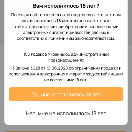
349 грн
Вам исполнилось 18 лет?
Посещая сайт epod.com.ua, вы подтверждаете, что вам
Купить
уже исполнилось
18 лет
и вы осознаёте свою
ответственность при приобретении и использовании
электронных сигарет и жидкостей для них в
Войти
для отображения накопительной скидки
%
соответствии с применимым законодательством:
В избранное
156 Кодекса Украины об административных
правонарушениях
13 Закона 3628 от 10.06.2020 об ограничении продажи и
Отзывы
использования электронных сигарет и жидкостей лицами
не достигшими 18 лет.
Да, мне исполнилось 18 лет
Нет, мне не исполнилось 18 лет
Добавьте первый отзыв