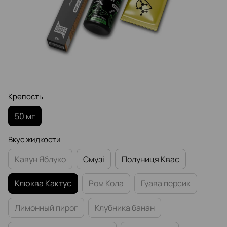
Крепость
50 мг
Вкус жидкости
Кавун Яблуко
Смузі
Полуниця Квас
Клюква Кактус
Ром Кола
Гуава персик
Лимонный пирог
Клубника банан