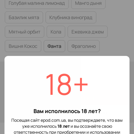
Голубая малина лимонад
Манго дыня
Базилик мята
Клубника виноград
Мятный орбит
Кола
Ежевика джем
Вишня Кокос
Фанта
Фраголино
18+
В наличии
299 грн
Купить
Вам исполнилось 18 лет?
Войти
для отображения накопительной скидки
%
Посещая сайт epod.com.ua, вы подтверждаете, что вам
уже исполнилось
18 лет
и вы осознаёте свою
В избранное
ответственность при приобретении и использовании