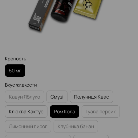
Крепость
50 мг
Вкус жидкости
Кавун Яблуко
Смузі
Полуниця Квас
Клюква Кактус
Ром Кола
Гуава персик
Лимонный пирог
Клубника банан