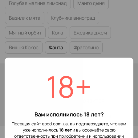
Голубая малина лимонад
Манго дыня
Базилик мята
Клубника виноград
Мятный орбит
Кола
Ежевика джем
Вишня Кокос
Фанта
Фраголино
18+
Нет в наличии
299 грн
Сообщить, когда появится
Вам исполнилось 18 лет?
Войти
для отображения накопительной скидки
%
Посещая сайт epod.com.ua, вы подтверждаете, что вам
уже исполнилось
18 лет
и вы осознаёте свою
В избранное
ответственность при приобретении и использовании