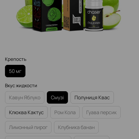
Крепость
50 мг
Вкус жидкости
Кавун Яблуко
Смузі
Полуниця Квас
Клюква Кактус
Ром Кола
Гуава персик
Лимонный пирог
Клубника банан