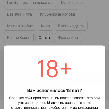
Голубая малина лимонад
Манго дыня
Базилик мята
Клубника виноград
Мятный орбит
Кола
Ежевика джем
Вишня Кокос
Фанта
Фраголино
18+
В наличии
299 грн
Купить
Вам исполнилось 18 лет?
Войти
для отображения накопительной скидки
%
Посещая сайт epod.com.ua, вы подтверждаете, что вам
уже исполнилось
18 лет
и вы осознаёте свою
В избранное
ответственность при приобретении и использовании