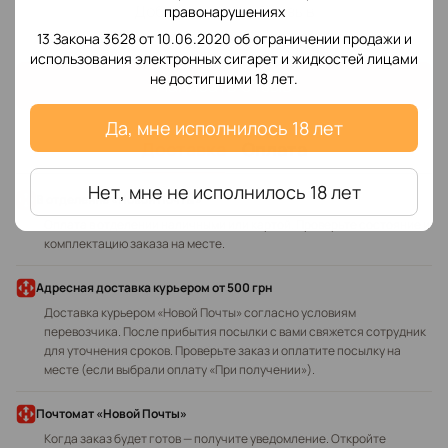
Добавьте первый отзыв
правонарушениях
13 Закона 3628 от 10.06.2020 об ограничении продажи и
использования электронных сигарет и жидкостей лицами
не достигшими 18 лет.
Написать отзыв
Да, мне исполнилось 18 лет
Доставка
Оплата
Нет, мне не исполнилось 18 лет
В отделение «Новой Почты»
Оплата в отделении наличными или картой. Проверьте состояние и
комплектацию заказа на месте.
Адресная доставка курьером
от 500 грн
Доставка курьером «Новой Почты» согласно условиям
перевозчика. После прибытия посылки с вами свяжется сотрудник
для уточнения сроков. Проверьте заказ и оплатите посылку на
месте (если выбрали оплату «При получении»).
Почтомат «Новой Почты»
Когда заказ будет готов — получите уведомление. Откройте