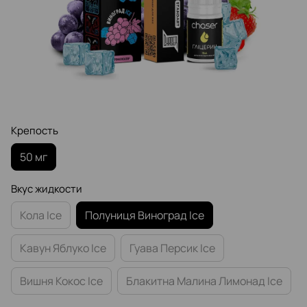
Крепость
50 мг
Вкус жидкости
Кола Ice
Полуниця Виноград Ice
Кавун Яблуко Ice
Гуава Персик Ice
Вишня Кокос Ice
Блакитна Малина Лимонад Ice