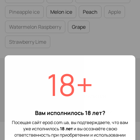
Pineapple ice
Melon ice
Peach
Apple
Watermelon Raspberry
Grape
Strawberry Lime
Нет в наличии
18+
119 грн
Сообщить, когда появится
Войти
для отображения накопительной скидки
%
Вам исполнилось 18 лет?
Посещая сайт epod.com.ua, вы подтверждаете, что вам
В избранное
уже исполнилось
18 лет
и вы осознаёте свою
ответственность при приобретении и использовании