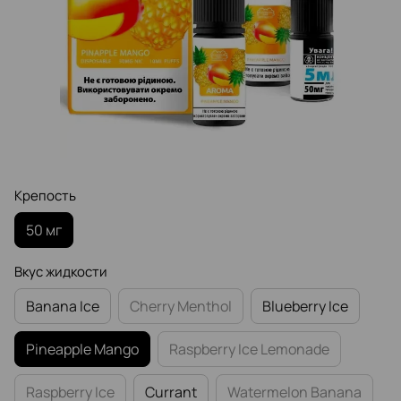
Крепость
50 мг
Вкус жидкости
Banana Ice
Cherry Menthol
Blueberry Ice
Pineapple Mango
Raspberry Ice Lemonade
Raspberry Ice
Currant
Watermelon Banana