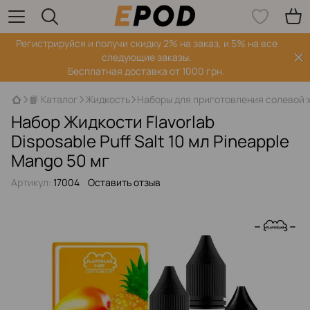
Регистрируйся‌ и получи скидку 2% на заказ, и 5% на все
следующие заказы.
Бесплатная доставка от 1000 грн.
📙 Каталог
Жидкость
Наборы для приготовления солевой 
Набор Жидкости Flavorlab
Disposable Puff Salt 10 мл Pineapple
Mango 50 мг
Артикул:
17004
Оставить отзыв