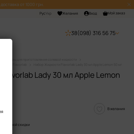
доставка от 1000 грн.
Мой заказ
Рус
Укр
Желания
Вход
38(098) 316 56 75
Наборы для приготовления солевой жидкости
дкости Flavorlab
Набор Жидкости Flavorlab Lady 30 мл Apple Lemon 50 мг
Flavorlab Lady 30 мл Apple Lemon
 отзыв
В желания
ля
пительной скидки