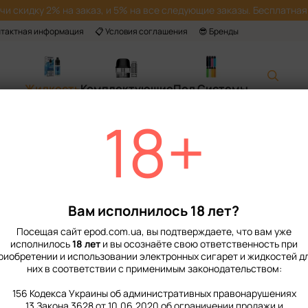
учи скидку 2% на заказ, и 5% на все следующие заказы. Бесплатная 
нтактная информация
📋 Условия соглашения
😎 Бренды
Жидкость
Комплектующие
Под Системы
18+
Главная
📙 Каталог
Жидкость
Наборы для приготовления солевой жи
Набор Жидкости 
50 мг
Вам исполнилось 18 лет?
Нет в наличии
Артикул: 37004
1
Посещая сайт epod.com.ua, вы подтверждаете, что вам уже
219 грн
исполнилось
18 лет
и вы осознаёте свою ответственность при
349 грн
риобретении и использовании электронных сигарет и жидкостей д
них в соответствии с применимым законодательством:
%
Войти
для отображения нако
156 Кодекса Украины об административных правонарушениях
13 Закона 3628 от 10.06.2020 об ограничении продажи и