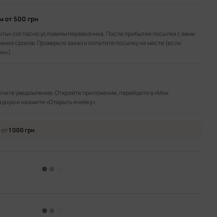
ом
от 500 грн
чты» согласно условиям перевозчика. После прибытия посылки с вами
ения сроков. Проверьте заказ и оплатите посылку на месте (если
ии»).
лучите уведомление. Откройте приложение, перейдите в «Мои
адную и нажмите «Открыть ячейку».
 от
1 000 грн