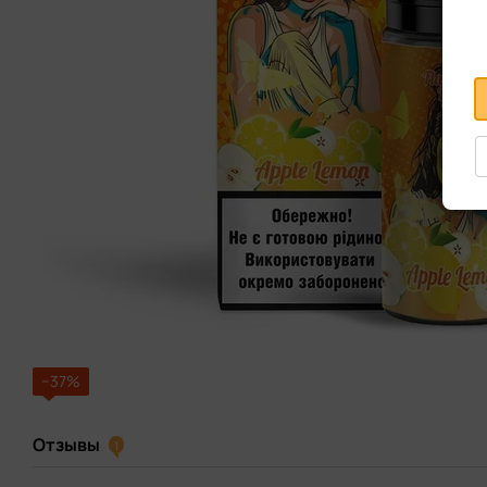
−37%
Отзывы
1