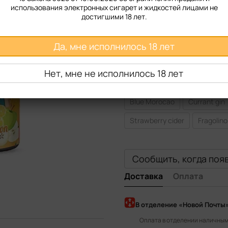
Крепость
использования электронных сигарет и жидкостей лицами не
достигшими 18 лет.
50 мг
Да, мне исполнилось 18 лет
Вкус жидкости
Mango grapes
Raspberry 
Нет, мне не исполнилось 18 лет
Green tea peach
Cranberr
Blue Morocao
Currant gin
Strawberry cider
Fragolin
Сообщить, когда поя
Доставка
Оплата
В отделение «Новой Почты
Оплата в отделении наличными