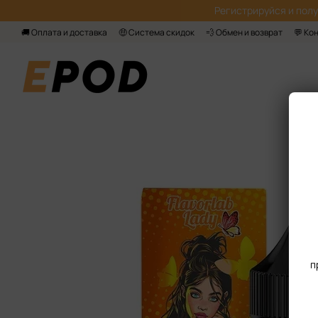
Перейти к основному контенту
Регистрируйся‌ и пол
🚚 Оплата и доставка
🤑 Система скидок
💨 Обмен и возврат
💬 Ко
п