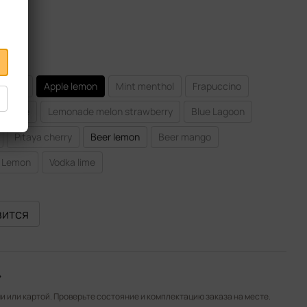
grapes
Apple lemon
Mint menthol
Frapuccino
y apple
Lemonade melon strawberry
Blue Lagoon
Pitaya cherry
Beer lemon
Beer mango
o Lemon
Vodka lime
вится
»
 или картой. Проверьте состояние и комплектацию заказа на месте.