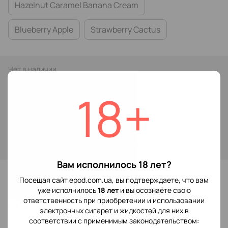
Hazelnut Caramel Banana Cream
Blueberry Apple
Strawberry Cactus
Нет в наличии
299 грн
18+
Сообщить, когда появится
Войти
для отображения накопительной скидки
%
Вам исполнилось 18 лет?
В избранное
Посещая сайт epod.com.ua, вы подтверждаете, что вам
уже исполнилось
18 лет
и вы осознаёте свою
ответственность при приобретении и использовании
Отзывы
электронных сигарет и жидкостей для них в
соответствии с применимым законодательством: