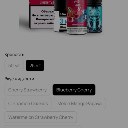
Крепость
50 мг
25 мг
Вкус жидкости
Cherry Strawberry
Blueberry Cherry
Cinnamon Cookies
Melon Mango Papaya
Watermelon Strawberry Cherry