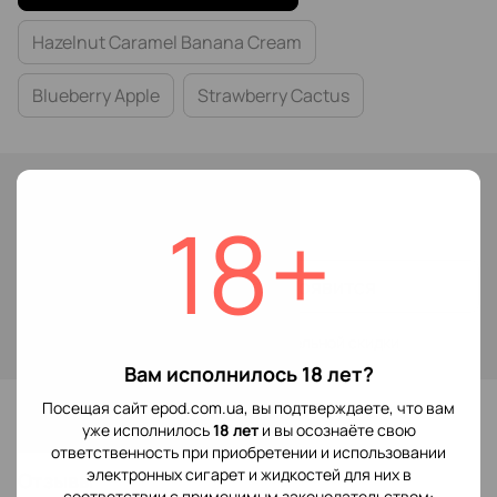
Hazelnut Caramel Banana Cream
Blueberry Apple
Strawberry Cactus
Нет в наличии
299 грн
18+
Сообщить, когда появится
Войти
для отображения накопительной скидки
%
Вам исполнилось 18 лет?
В избранное
Посещая сайт epod.com.ua, вы подтверждаете, что вам
уже исполнилось
18 лет
и вы осознаёте свою
ответственность при приобретении и использовании
электронных сигарет и жидкостей для них в
Отзывы
соответствии с применимым законодательством: