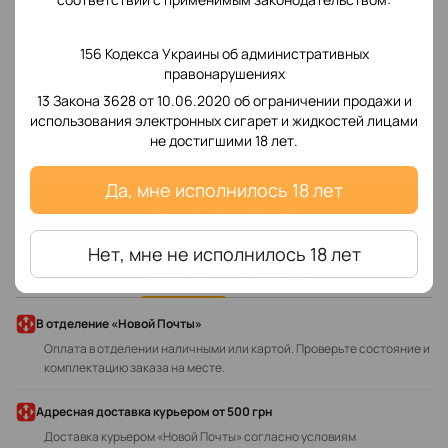
156 Кодекса Украины об административных
правонарушениях
13 Закона 3628 от 10.06.2020 об ограничении продажи и
использования электронных сигарет и жидкостей лицами
Добавьте первый отзыв
не достигшими 18 лет.
Да, мне исполнилось 18 лет
Написать отзыв
Нет, мне не исполнилось 18 лет
Доставка
Оплата
В отделение «Новой Почты»
Оплата в отделении наличными или картой. Проверьте состояние и
комплектацию заказа на месте.
Адресная доставка курьером
от 500 грн
Доставка курьером «Новой Почты» согласно условиям