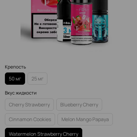
Крепость
50 мг
25 мг
Вкус жидкости
Cherry Strawberry
Blueberry Cherry
Cinnamon Cookies
Melon Mango Papaya
Watermelon Strawberry Cherry