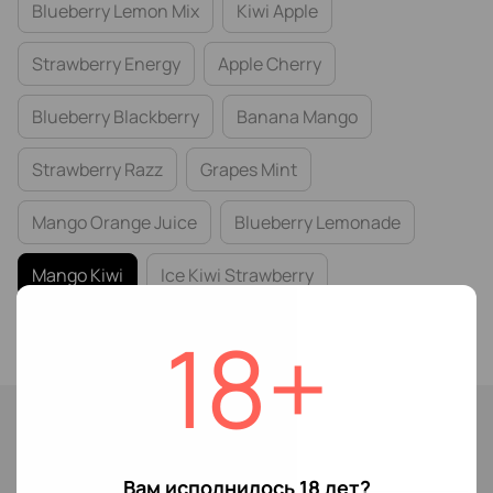
Blueberry Lemon Mix
Kiwi Apple
Strawberry Energy
Apple Cherry
Blueberry Blackberry
Banana Mango
Strawberry Razz
Grapes Mint
Mango Orange Juice
Blueberry Lemonade
Mango Kiwi
Ice Kiwi Strawberry
Cherry Orange
18+
Нет в наличии
179 грн
299 грн
Вам исполнилось 18 лет?