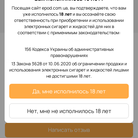
Сообщить, когда появится
Посещая сайт epod.com.ua, вы подтверждаете, что вам
уже исполнилось
18 лет
и вы осознаёте свою
ответственность при приобретении и использовании
Войти
для отображения накопительной скидки
%
электронных сигарет и жидкостей для них в
соответствии с применимым законодательством:
В избранное
156 Кодекса Украины об административных
правонарушениях
Отзывы
13 Закона 3628 от 10.06.2020 об ограничении продажи и
использования электронных сигарет и жидкостей лицами
не достигшими 18 лет.
Да, мне исполнилось 18 лет
Добавьте первый отзыв
Нет, мне не исполнилось 18 лет
Написать отзыв