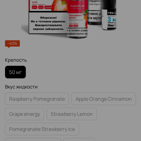
−40%
Крепость
50 мг
Вкус жидкости
Raspberry Pomegranate
Apple Orange Cinnamon
Grape energy
Strawberry Lemon
Pomegranate Strawberry Ice