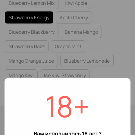
Blueberry Lemon Mix
Kiwi Apple
Strawberry Energy
Apple Cherry
Blueberry Blackberry
Banana Mango
Strawberry Razz
Grapes Mint
Mango Orange Juice
Blueberry Lemonade
Mango Kiwi
Ice Kiwi Strawberry
Cherry Orange
18+
Нет в наличии
179 грн
299 грн
Вам исполнилось 18 лет?