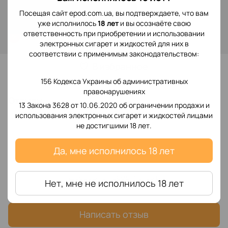
Сообщить, когда появится
Посещая сайт epod.com.ua, вы подтверждаете, что вам
уже исполнилось
18 лет
и вы осознаёте свою
ответственность при приобретении и использовании
Войти
для отображения накопительной скидки
%
электронных сигарет и жидкостей для них в
соответствии с применимым законодательством:
В избранное
156 Кодекса Украины об административных
правонарушениях
Отзывы
13 Закона 3628 от 10.06.2020 об ограничении продажи и
использования электронных сигарет и жидкостей лицами
не достигшими 18 лет.
Да, мне исполнилось 18 лет
Добавьте первый отзыв
Нет, мне не исполнилось 18 лет
Написать отзыв