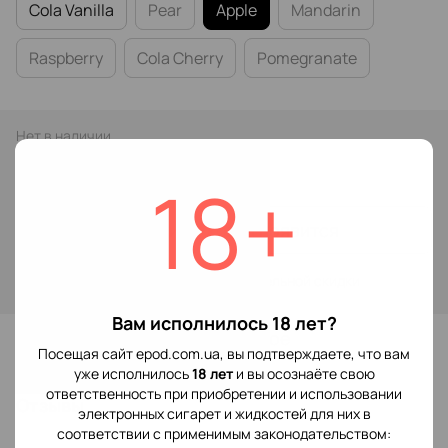
Cola Vanilla
Pear
Apple
Mandarin
Raspberry
Cola Cherry
Pomegranate
Нет в наличии
319 грн
18+
Сообщить, когда появится
Войти
для отображения накопительной скидки
%
Вам исполнилось 18 лет?
В избранное
Посещая сайт epod.com.ua, вы подтверждаете, что вам
уже исполнилось
18 лет
и вы осознаёте свою
ответственность при приобретении и использовании
Отзывы
электронных сигарет и жидкостей для них в
соответствии с применимым законодательством: