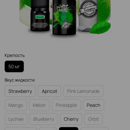
Крепость
50 мг
Вкус жидкости
Strawberry
Apricot
Pink Lemonade
Mango
Melon
Pineapple
Peach
Lychee
Blueberry
Cherry
Orbit