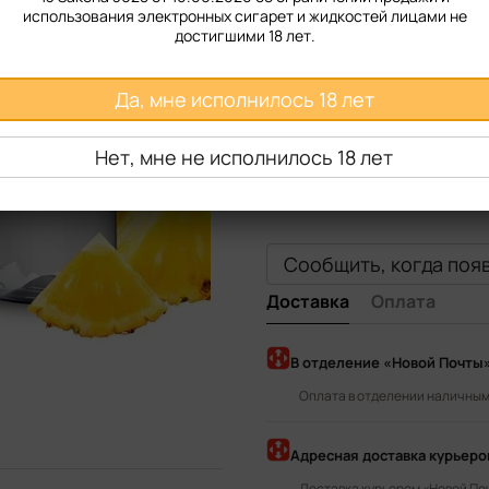
50 мг
использования электронных сигарет и жидкостей лицами не
достигшими 18 лет.
Вкус жидкости
Да, мне исполнилось 18 лет
Strawberry
Apricot
Pi
Lychee
Blueberry
Cher
Нет, мне не исполнилось 18 лет
Raspberry
Cola Cherry
Сообщить, когда поя
Доставка
Оплата
В отделение «Новой Почты
Оплата в отделении наличными
Адресная доставка курьер
Доставка курьером «Новой По