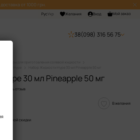
доставка от 1000 грн.
Мой заказ
Рус
Укр
Желания
Вход
38(098) 316 56 75
Наборы для приготовления солевой жидкости
идкости Hype
Набор Жидкости Hype 30 мл Pineapple 50 мг
Hype 30 мл Pineapple 50 мг
ставить отзыв
В желания
ля
пительной скидки