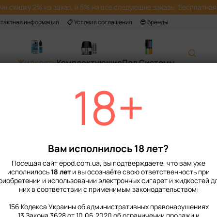
учи скидку 2% на заказ, и 5% на все следующие заказы. Бесплатная 
нтактная информация
📋 Условия соглашения
😎 Бренды
Жидкость
Комплектующие
Под Системы
18+
Главная
📙 Каталог
Жидкость
Наборы для приготовления солевой ж
Набор Жидкости 
Нет в наличии
Артикул: 33012
О
Вам исполнилось 18 лет?
319 грн
Посещая сайт epod.com.ua, вы подтверждаете, что вам уже
исполнилось
18 лет
и вы осознаёте свою ответственность при
риобретении и использовании электронных сигарет и жидкостей д
%
Войти
для отображения нако
них в соответствии с применимым законодательством:
Крепость
156 Кодекса Украины об административных правонарушениях
13 Закона 3628 от 10.06.2020 об ограничении продажи и