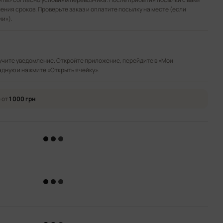
ения сроков. Проверьте заказ и оплатите посылку на месте (если
ии»).
лучите уведомление. Откройте приложение, перейдите в «Мои
адную и нажмите «Открыть ячейку».
 от
1 000 грн