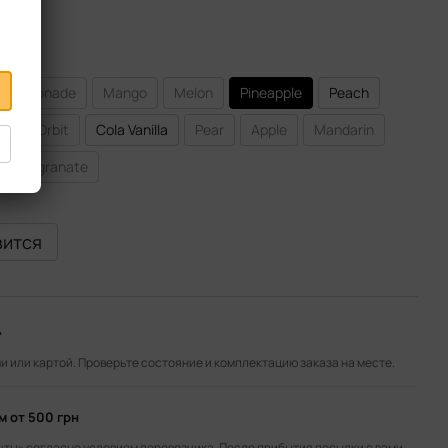
nk Lemonade
Mango
Melon
Pineapple
Peach
ry
Orbit
Cola Vanilla
Pear
Apple
Mandarin
Pomegranate
вится
»
 или картой. Проверьте состояние и комплектацию заказа на месте.
ом
от 500 грн
чты» согласно условиям перевозчика. После прибытия посылки с вами