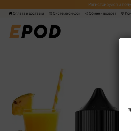
Перейти к основному контенту
Регистрируйся‌ и пол
🚚 Оплата и доставка
🤑 Система скидок
💨 Обмен и возврат
💬 Ко
п