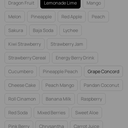
Dragon Fruit
Lemonade Lime
Mango
Melon
Pineapple
Red Apple
Peach
Sakura
Baja Soda
Lychee
Kiwi Strawberry
Strawberry Jam
Strawberry Cereal
Energy Berry Drink
Cucumbero
Pineapple Peach
Grape Concord
Cheese Cake
Peach Mango
Pandan Coconut
Roll Cinamon
Banana Milk
Raspberry
Red Soda
Mixed Berries
Sweet Aloe
Pink Berry
Chrysantha
Carrot Juice