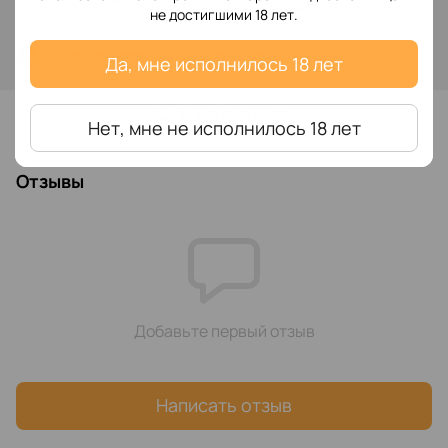
Сообщить, когда появится
не достигшими 18 лет.
Войти
для отображения накопительной скидки
%
Да, мне исполнилось 18 лет
В избранное
Нет, мне не исполнилось 18 лет
Отзывы
Добавьте первый отзыв
Написать отзыв