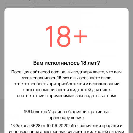
Asia Tea
Orange
Pomegranate
18+
Cherry Juice
Rockmelon
Sweet Rice
Mulberry
Eclipse
Dubacco
Makapuno
Tangerine
Lemongrass
Corn
Basilade
Вам исполнилось 18 лет?
Guava
Feijoa
Pomelo
Vanilla Ice Cream
Посещая сайт epod.com.ua, вы подтверждаете, что вам
уже исполнилось
18 лет
и вы осознаёте свою
Strawberry Milkshake
ответственность при приобретении и использовании
электронных сигарет и жидкостей для них в
соответствии с применимым законодательством:
Нет в наличии
156 Кодекса Украины об административных
349 грн
правонарушениях
13 Закона 3628 от 10.06.2020 об ограничении продажи и
использования электронных сигарет и жидкостей лицами