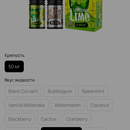
Крепость
50 мг
Вкус жидкости
Black Currant
Bubblegum
Spearmint
Vanilla Milkshake
Watermelon
Coconut
Blackberry
Cactus
Cranberry