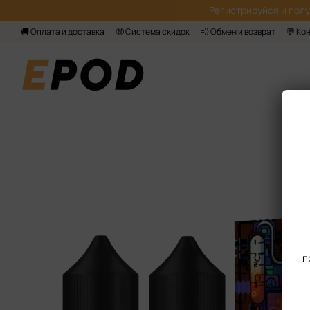
Перейти к основному контенту
Регистрируйся‌ и пол
🚚 Оплата и доставка
🤑 Система скидок
💨 Обмен и возврат
💬 Ко
п