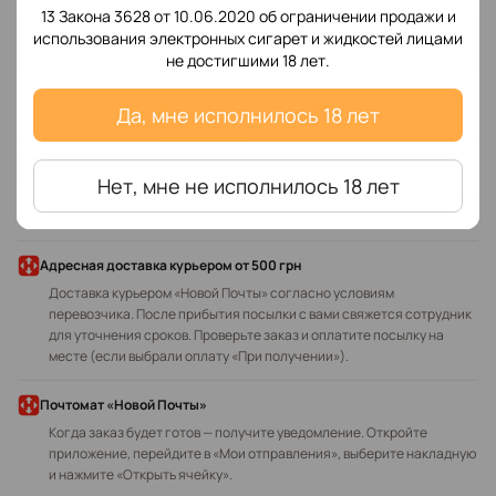
13 Закона 3628 от 10.06.2020 об ограничении продажи и
использования электронных сигарет и жидкостей лицами
Написать отзыв
не достигшими 18 лет.
Доставка
Оплата
Да, мне исполнилось 18 лет
В отделение «Новой Почты»
Нет, мне не исполнилось 18 лет
Оплата в отделении наличными или картой. Проверьте состояние и
комплектацию заказа на месте.
Адресная доставка курьером
от 500 грн
Доставка курьером «Новой Почты» согласно условиям
перевозчика. После прибытия посылки с вами свяжется сотрудник
для уточнения сроков. Проверьте заказ и оплатите посылку на
месте (если выбрали оплату «При получении»).
Почтомат «Новой Почты»
Когда заказ будет готов — получите уведомление. Откройте
приложение, перейдите в «Мои отправления», выберите накладную
и нажмите «Открыть ячейку».