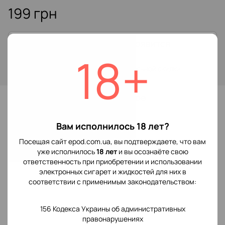
199 грн
Сообщить, когда появится
18+
Войти
для отображения накопительной скидки
%
В избранное
Вам исполнилось 18 лет?
Отзывы
Посещая сайт epod.com.ua, вы подтверждаете, что вам
уже исполнилось
18 лет
и вы осознаёте свою
ответственность при приобретении и использовании
электронных сигарет и жидкостей для них в
соответствии с применимым законодательством:
Добавьте первый отзыв
156 Кодекса Украины об административных
правонарушениях