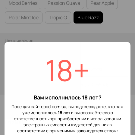
Mood Berries
Passion Guava
Pear Apple
Polar Mint Ice
Tropic Q
Blue Razz
Нет в наличии
149 грн
18+
Сообщить, когда появится
Войти
для отображения накопительной скидки
%
Вам исполнилось 18 лет?
В избранное
Посещая сайт epod.com.ua, вы подтверждаете, что вам
уже исполнилось
18 лет
и вы осознаёте свою
ответственность при приобретении и использовании
Отзывы
электронных сигарет и жидкостей для них в
соответствии с применимым законодательством: