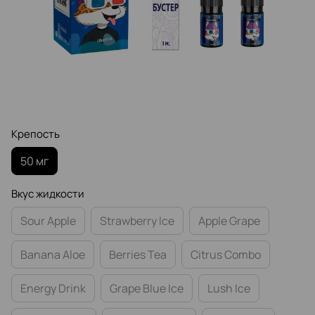
Крепость
50 мг
Вкус жидкости
Sour Apple
Strawberry Ice
Apple Grape
Banana Aloe
Berries Tea
Citrus Combo
Energy Drink
Grape Blue Ice
Lush Ice