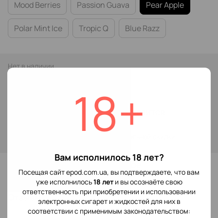
Mood Berries
Passion Guava
Pear Apple
Polar Mint Ice
Tropic Q
Blue Razz
Нет в наличии
149 грн
18+
Сообщить, когда появится
Войти
для отображения накопительной скидки
%
Вам исполнилось 18 лет?
В избранное
Посещая сайт epod.com.ua, вы подтверждаете, что вам
уже исполнилось
18 лет
и вы осознаёте свою
ответственность при приобретении и использовании
Отзывы
электронных сигарет и жидкостей для них в
соответствии с применимым законодательством: