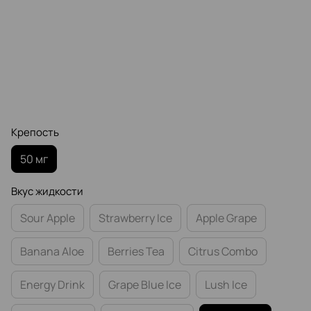
Крепость
50 мг
Вкус жидкости
Sour Apple
Strawberry Ice
Apple Grape
Banana Aloe
Berries Tea
Citrus Combo
Energy Drink
Grape Blue Ice
Lush Ice