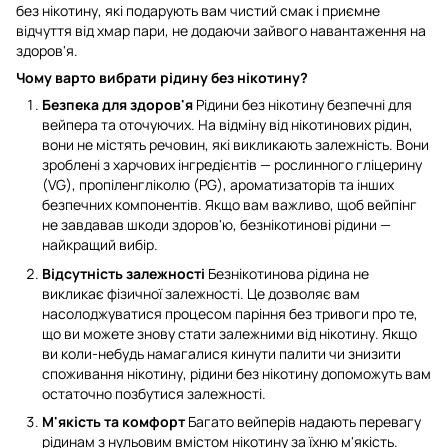
без нікотину, які подарують вам чистий смак і приємне
відчуття від хмар пари, не додаючи зайвого навантаження на
здоров'я.
Чому варто вибрати рідину без нікотину?
Безпека для здоров'я
Рідини без нікотину безпечні для
вейпера та оточуючих. На відміну від нікотинових рідин,
вони не містять речовин, які викликають залежність. Вони
зроблені з харчових інгредієнтів — рослинного гліцерину
(VG), пропіленгліколю (PG), ароматизаторів та інших
безпечних компонентів. Якщо вам важливо, щоб вейпінг
не завдавав шкоди здоров'ю, безнікотинові рідини —
найкращий вибір.
Відсутність залежності
Безнікотинова рідина не
викликає фізичної залежності. Це дозволяє вам
насолоджуватися процесом паріння без тривоги про те,
що ви можете знову стати залежними від нікотину. Якщо
ви коли-небудь намагалися кинути палити чи знизити
споживання нікотину, рідини без нікотину допоможуть вам
остаточно позбутися залежності.
М'якість та комфорт
Багато вейперів надають перевагу
рідинам з нульовим вмістом нікотину за їхню м'якість.