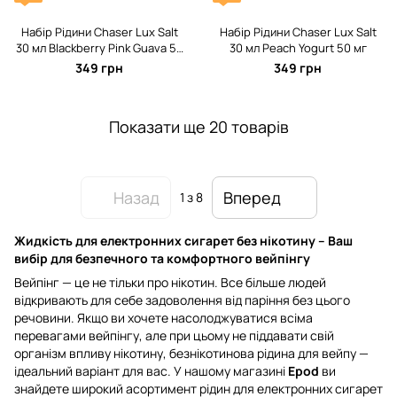
Набір Рідини Chaser Lux Salt
Набір Рідини Chaser Lux Salt
30 мл Blackberry Pink Guava 50
30 мл Peach Yogurt 50 мг
мг
349 грн
349 грн
Показати ще 20 товарів
Назад
Вперед
1
з 8
Жидкість для електронних сигарет без нікотину – Ваш
вибір для безпечного та комфортного вейпінгу
Вейпінг — це не тільки про нікотин. Все більше людей
відкривають для себе задоволення від паріння без цього
речовини. Якщо ви хочете насолоджуватися всіма
перевагами вейпінгу, але при цьому не піддавати свій
організм впливу нікотину, безнікотинова рідина для вейпу —
ідеальний варіант для вас. У нашому магазині
Epod
ви
знайдете широкий асортимент рідин для електронних сигарет