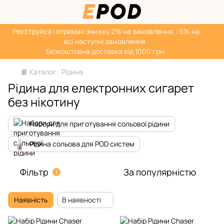
Реєструйся і отримай знижку 2% на замовлення, і 5% на
всі наступні замовлення.
Безкоштовна доставка від 1000 грн.
📙 Каталог
Рідина
Рідина для електронних сигарет
без нікотину
Набори для приготування сольової рідини
Рідина сольова для POD систем
Фільтр
За популярністю
1
Наявність
В наявності