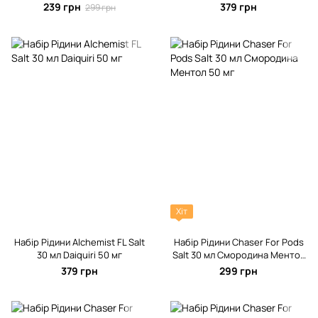
мг
239 грн
379 грн
299 грн
Хіт
Набір Рідини Alchemist FL Salt
Набір Рідини Chaser For Pods
30 мл Daiquiri 50 мг
Salt 30 мл Смородина Ментол
50 мг
379 грн
299 грн