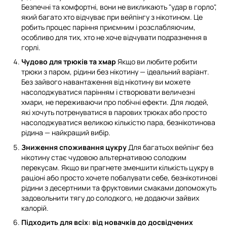
Безпечні та комфортні, вони не викликають "удар в горло",
який багато хто відчуває при вейпінгу з нікотином. Це
робить процес паріння приємним і розслабляючим,
особливо для тих, хто не хоче відчувати подразнення в
горлі.
Чудово для трюків та хмар
Якщо ви любите робити
трюки з паром, рідини без нікотину — ідеальний варіант.
Без зайвого навантаження від нікотину ви можете
насолоджуватися парінням і створювати величезні
хмари, не переживаючи про побічні ефекти. Для людей,
які хочуть потренуватися в парових трюках або просто
насолоджуватися великою кількістю пара, безнікотинова
рідина — найкращий вибір.
Зниження споживання цукру
Для багатьох вейпінг без
нікотину стає чудовою альтернативою солодким
перекусам. Якщо ви прагнете зменшити кількість цукру в
раціоні або просто хочете побалувати себе, безнікотинові
рідини з десертними та фруктовими смаками допоможуть
задовольнити тягу до солодкого, не додаючи зайвих
калорій.
Підходить для всіх: від новачків до досвідчених