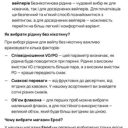
вейперів
Безнікотинова рідина — чудовий вибір як для
новачків, так і для досвідчених вейперів. Для початківців
це безпечний та м'який спосіб познайомитися з
вейпінгом, а для досвідчених вейперів — можливість
перейти на більш легкий і комфортний варіант.
Як вибрати рідину без нікотину?
При виборі рідини для вейпу без нікотину важливо
враховувати кілька факторів:
Співвідношення VG/PG
— цей параметр визначає, як
рідина буде поводитися при парінні. Рідини з високим
вмістом VG створюють більше пара, а з високим вмістом
PG — краще передають смак.
Смакові переваги
— від фруктових до десертних, від
ягідних до кавових. У нашому асортименті ви знайдете
сотні різних смаків.
Об'єм флакона
— для перших проб можна вибрати
маленький флакон, а для постійного використання —
великий об'єм, який буде більш вигідним за ціною.
Чому вибрати магазин Epod?
У нашому магазині
Epod
ми ретельно відбираємо тільки якісні