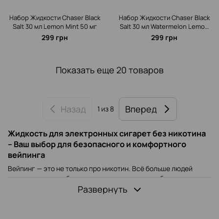
Набор Жидкости Chaser Black
Набор Жидкости Chaser Black
Salt 30 мл Lemon Mint 50 мг
Salt 30 мл Watermelon Lemon
50 мг
299 грн
299 грн
Показать еще 20 товаров
Назад
Вперед
1
из 8
Жидкость для электронных сигарет без никотина
– Ваш выбор для безопасного и комфортного
вейпинга
Вейпинг — это не только про никотин. Всё больше людей
открывают для себя удовольствие от парения без этого
вещества. Если вы хотите наслаждаться всеми
Развернуть
преимуществами вейпинга, но при этом не подвергать свой
организм воздействию никотина, безникотиновая жидкость
для вейпа — идеальный вариант для вас. В нашем магазине