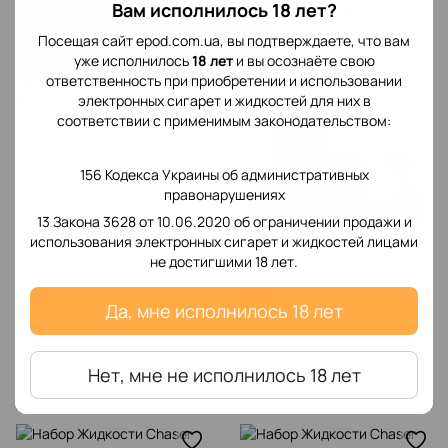
50 мг
Вам исполнилось 18 лет?
379 грн
299 грн
Посещая сайт epod.com.ua, вы подтверждаете, что вам
уже исполнилось
18 лет
и вы осознаёте свою
ответственность при приобретении и использовании
электронных сигарет и жидкостей для них в
соответствии с применимым законодательством:
156 Кодекса Украины об административных
правонарушениях
13 Закона 3628 от 10.06.2020 об ограничении продажи и
использования электронных сигарет и жидкостей лицами
не достигшими 18 лет.
Хит
Хит
Да, мне исполнилось 18 лет
Набор Жидкости Chaser For
Набор Жидкости Chaser Lux
Pods Salt 30 мл Жовта Вишня
Salt 30 мл Tea Peach 50 мг
Нет, мне не исполнилось 18 лет
50 мг
299 грн
349 грн