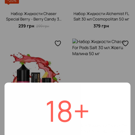
−20%
Набор Жидкости Chaser
Набор Жидкости Alchemist FL
Special Berrу - Berry Candy 30
Salt 30 мл Cosmopolitan 50 мг
мл 50 мг
239 грн
379 грн
299 грн
18+
Хит
Набор Жидкости Alchemist FL
Набор Жидкости Chaser For
Salt 30 мл Daiquiri 50 мг
Pods Salt 30 мл Жовта Малина