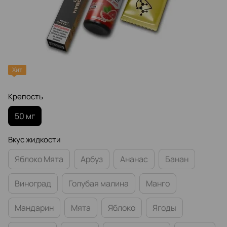
Хит
Крепость
50 мг
Вкус жидкости
Яблоко Мята
Арбуз
Ананас
Банан
Виноград
Голубая малина
Манго
Мандарин
Мята
Яблоко
Ягоды