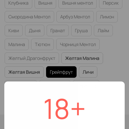
Клубника
Вишня
Вишня ментол
Персик
Смородина Ментол
Арбуз Ментол
Лимон
Киви
Дыня
Гранат
Груша
Лайм
Малина
Тютюн
Чорниця Ментол
Желтый Драгонфрукт
Желтая Малина
Желтая Вишня
Грейпфрут
Личи
Смородина
Земляника
Черешня
18+
Абрикос
Ледяная Малина
Нет в наличии