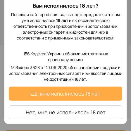
299 грн
Вам исполнилось 18 лет?
Посещая сайт epod.com.ua, вы подтверждаете, что вам
Сообщить, когда появится
уже исполнилось
18 лет
и вы осознаёте свою
ответственность при приобретении и использовании
электронных сигарет и жидкостей для них в
Войти
для отображения накопительной скидки
%
соответствии с применимым законодательством:
В избранное
156 Кодекса Украины об административных
правонарушениях
13 Закона 3628 от 10.06.2020 об ограничении продажи и
Отзывы
использования электронных сигарет и жидкостей лицами
не достигшими 18 лет.
Да, мне исполнилось 18 лет
Нет, мне не исполнилось 18 лет
Добавьте первый отзыв